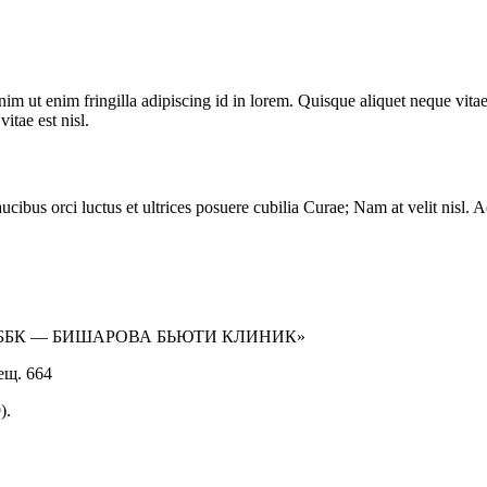
im ut enim fringilla adipiscing id in lorem. Quisque aliquet neque vita
itae est nisl.
cibus orci luctus et ultrices posuere cubilia Curae; Nam at velit nisl. Ae
ББК — БИШАРОВА БЬЮТИ КЛИНИК»
ещ. 664
).