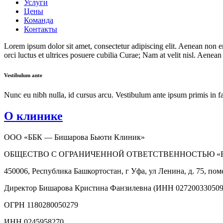
Услуги
Цены
Команда
Контакты
Lorem ipsum dolor sit amet, consectetur adipiscing elit. Aenean non en
orci luctus et ultrices posuere cubilia Curae; Nam at velit nisl. Aenean v
Vestibulum ante
Nunc eu nibh nulla, id cursus arcu. Vestibulum ante ipsum primis in fau
О клинике
ООО «ББК — Бишарова Бьюти Клиник»
ОБЩЕСТВО С ОГРАНИЧЕННОЙ ОТВЕТСТВЕННОСТЬЮ «
450006, Республика Башкортостан, г Уфа, ул Ленина, д. 75, пом
Директор Бишарова Кристина Фанзилевна (ИНН 027200330509
ОГРН 1180280050279
ИНН 0245958270