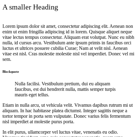
A smaller Heading
Lorem ipsum dolor sit amet, consectetur adipiscing elit. Aenean non
enim ut enim fringilla adipiscing id in lorem. Quisque aliquet neque
vitae lectus tempus consectetur. Aliquam erat volutpat. Nunc eu nibh
nulla, id cursus arcu. Vestibulum ante ipsum primis in faucibus orci
luctus et ultrices posuere cubilia Curae; Nam at velit nisl. Aenean
vitae est nisl. Cras molestie molestie nisl vel imperdiet. Donec vel mi
sem.
Blockquote
Nulla facilisi. Vestibulum pretium, dui eu aliquam
faucibus, est dui hendrerit nulla, mattis semper turpis
mauris eget tellus.
Etiam in nulla arcu, ut vehicula velit. Vivamus dapibus rutrum mi ut
aliquam. In hac habitasse platea dictumst. Integer sagittis neque a
tortor tempor in porta sem vulputate. Donec varius felis fermentum
nisl imperdiet at molestie purus porta.
In elit purus, ullamcorper vel luctus vitae, venenatis eu odio.