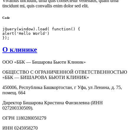
Vivamus tincidunt, urna quis consectetur venenatis, quam urna
tincidunt mi, quis convallis enim dolor sed elit.
Code
jQuery(window).load( function() {

alert('Hello World')

});
О клинике
ООО «ББК — Бишарова Бьюти Клиник»
ОБЩЕСТВО С ОГРАНИЧЕННОЙ ОТВЕТСТВЕННОСТЬЮ
«ББК — БИШАРОВА БЬЮТИ КЛИНИК»
450006, Республика Башкортостан, г Уфа, ул Ленина, д. 75,
помещ. 664
Директор Бишарова Кристина Фанзилевна (ИНН
027200330509).
ОГРН 1180280050279
ИНН 0245958270